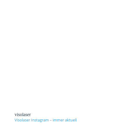
Sie vergeben keinen Award, Sie vergeben eine
unvergessliche Erinnerung. Überlassen Sie es
nicht dem Zufall, sondern den Profis!
Textilveredelung
Veredeln von Kleidung – So individuell
wie die Leute, die sie tragen.
visolaser
Visolaser Instagram – immer aktuell