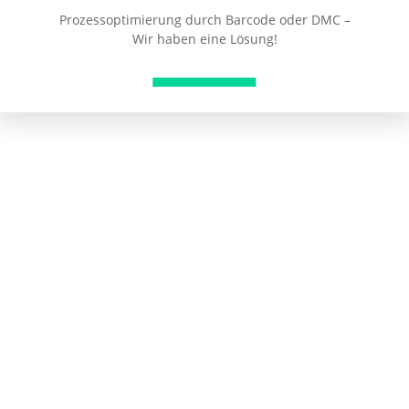
Prozessoptimierung durch Barcode oder DMC –
Wir haben eine Lösung!
3D Druck
Verschaffen Sie sich einen klaren
Wettbewerbsvorteil – durch Schnelligkeit,
Individualität und Innovationskraft
Awards